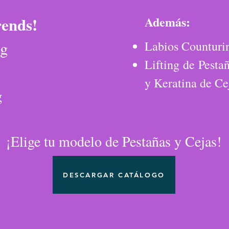
rends!
Además:
ng
Labios Counturi
Lifting de Pesta
y Keratina de Ce
g
¡Elige tu modelo de Pestañas y Cejas!
DESCARGAR CATÁLOGO