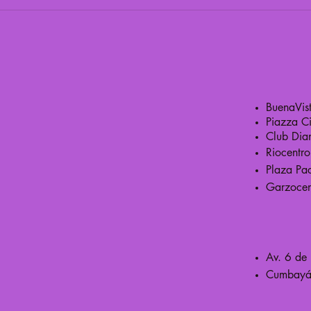
BuenaVis
Piazza C
Club Dia
Riocentr
Plaza Pac
Garzocen
Av. 6 de 
Cumbayá 