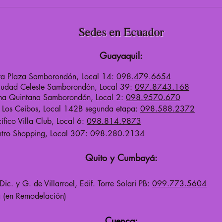
Sedes en Ecuador
Guayaquil:
ta Plaza Samborondón, Local 14:
098.479.6654
iudad Celeste Samborondón, Local 39:
097.8743.168
na Quintana Samborondón, Local 2:
098.9570.670
o Los Ceibos, Local 142B segunda etapa:
098.588.2372
ífico Villa
C
lub, Local 6:
098.814.9873
tro Shopping, Local 307:
098.280.2134
Quito y Cumbayá:
Dic. y G. de Villarroel, Edif. Torre Solari PB:
099.773.5604
(en Remodelación)
Cuenca: