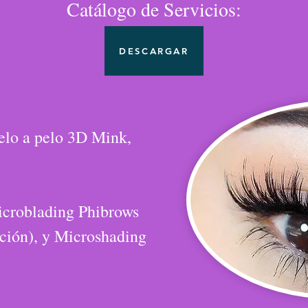
Catálogo de Servicios:
DESCARGAR
elo a pelo 3D Mink,
icroblading Phibrows
ión), y Microshading