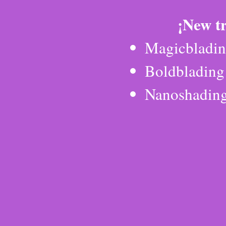
¡New t
Magicbladi
Boldblading
Nanoshadin