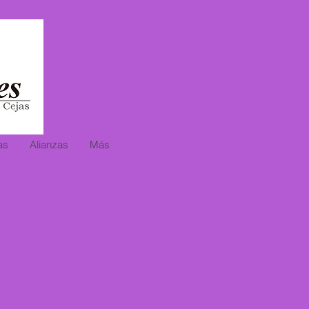
as
Alianzas
Más